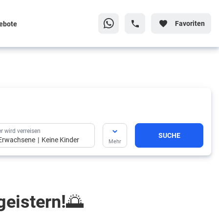
Favoriten
ebote
r wird verreisen
SUCHE
Erwachsene
Keine Kinder
Mehr
r wird verreisen
eistern!🌅
SUCHE
Erwachsene
Keine Kinder
Mehr