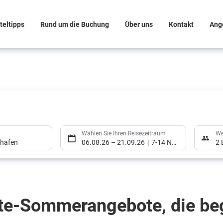
teltipps
Rund um die Buchung
Über uns
Kontakt
Ang
Wählen Sie Ihren Reisezeitraum
We
ghafen
06.08.26
–
21.09.26
7-14 Nächte
2 
Wählen Sie Ihren Reisezeitraum
We
te-Sommerangebote, die beg
ghafen
06.08.26
–
21.09.26
7-14 Nächte
2 