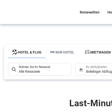
Reisewelten
Ho
HOTEL & FLUG
NUR HOTEL
MIETWAGEN
Wählen Sie Ihr Reiseziel
Ihr Abflughafen
Alle Reiseziele
Beliebiger Abflu
HOTEL & FLUG
NUR HOTEL
MIETWAGEN
Wählen Sie Ihr Reiseziel
Ihr Abflughafen
Last-Minu
Alle Reiseziele
Beliebiger Abflu