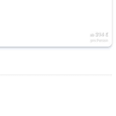
314
€
ab
pro Person