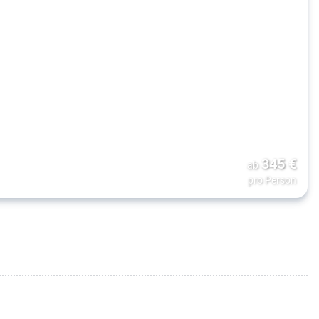
345
€
ab
pro Person