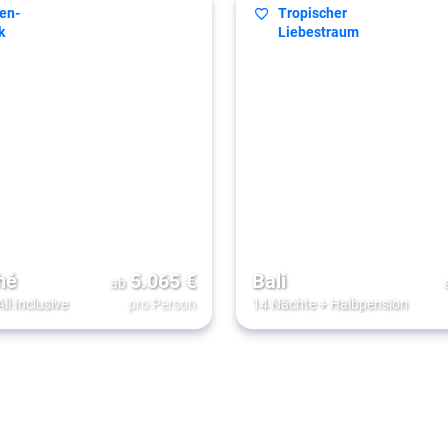
en-
Tropischer
k
Liebestraum
hé
5.065
€
Bali
ab
All Inclusive
pro Person
14 Nächte
+
Halbpension