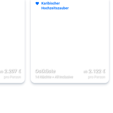
Karibischer
Hochzeitszauber
2.207
€
Ostküste
2.122
€
ab
ab
pro Person
14 Nächte
+
All Inclusive
pro Person