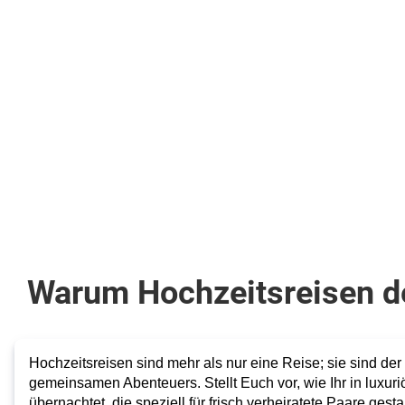
825
€
ab
Zum Angebot
pro Person
Warum Hochzeitsreisen de
Hochzeitsreisen sind mehr als nur eine Reise; sie sind de
gemeinsamen Abenteuers. Stellt Euch vor, wie Ihr in luxur
übernachtet, die speziell für frisch verheiratete Paare gesta