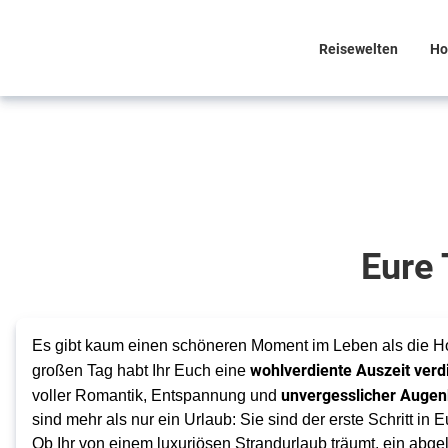
Reisewelten
Ho
Eure Traumreise beginnt
hier
Unvergessliche
Eure 
Hochzeitsreisen!
Es gibt kaum einen schöneren Moment im Leben als die Ho
wohlverdiente Auszeit verd
großen Tag habt Ihr Euch eine 
unvergesslicher Augen
voller Romantik, Entspannung und 
sind mehr als nur ein Urlaub: Sie sind der erste Schritt in
Ob Ihr von einem luxuriösen Strandurlaub träumt, ein abge