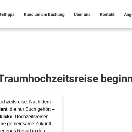
teltipps
Rund um die Buchung
Über uns
Kontakt
Ang
Traumhochzeitsreise beginn
chzeitsreise. Nach dem 
ient
, die nur Euch gehört – 
blicke
. Hochzeitsreisen 
 Eure gemeinsame Zukunft. 
legenes Resort in den 