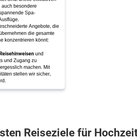
n auch besondere
tspannende Spa-
Ausflüge.
Mit unserer persönlichen Reiseplanung erstellen wir maßgeschneiderte Angebote, die 
r übernehmen die gesamte 
e konzentrieren könnt: 
 Reisehinweisen
 und 
hts und Zugang zu 
ergesslich machen. Mit 
ten stellen wir sicher, 
rd.
sten Reiseziele für Hochzei