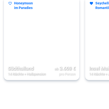
Honeymoon
Seychell
im Paradies
Romanti
Südthailand
3.608
€
Insel Ma
ab
14 Nächte
+
Halbpension
pro Person
14 Nächte
+