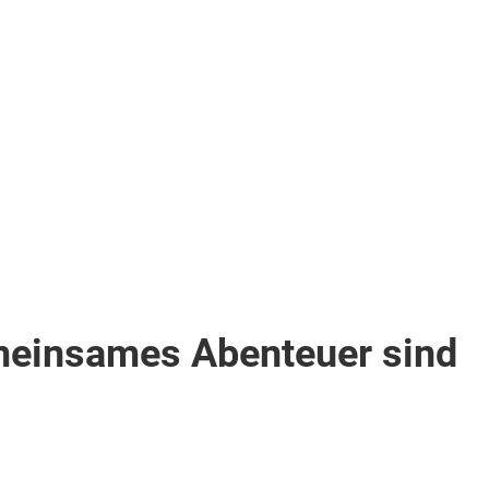
Zimmer
(DS1)
.
inkl.
Flüge
1.513
€
ab
Zum Angebot
pro Person
emeinsames Abenteuer sind