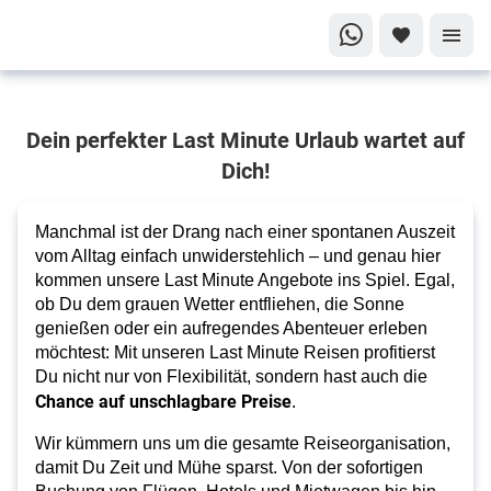
Dein Last
Dein perfekter Last Minute Urlaub wartet auf
Minute
Abenteuer
Dich!
steht vor
der Tür!
Manchmal ist der Drang nach einer spontanen Auszeit
Last
vom Alltag einfach unwiderstehlich – und genau hier
Minute
kommen unsere Last Minute Angebote ins Spiel. Egal,
ob Du dem grauen Wetter entfliehen, die Sonne
ins
genießen oder ein aufregendes Abenteuer erleben
Traumziel
möchtest: Mit unseren Last Minute Reisen profitierst
Du nicht nur von Flexibilität, sondern hast auch die
Chance auf unschlagbare Preise
.
Wir kümmern uns um die gesamte Reiseorganisation,
damit Du Zeit und Mühe sparst. Von der sofortigen