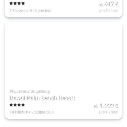
617
€
ab
4
7 Nächte
+
Halbpension
pro Person
Phuket und Umgebung
Rawai Palm Beach Resort
1.999
€
ab
4
10 Nächte
+
Halbpension
pro Person