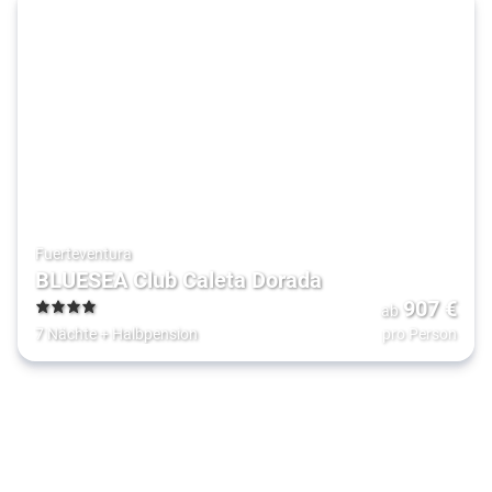
Fuerteventura
BLUESEA Club Caleta Dorada
907
€
ab
4
7 Nächte
+
Halbpension
pro Person