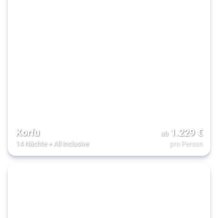
Korfu
1.229
€
ab
14 Nächte
+
All Inclusive
pro Person