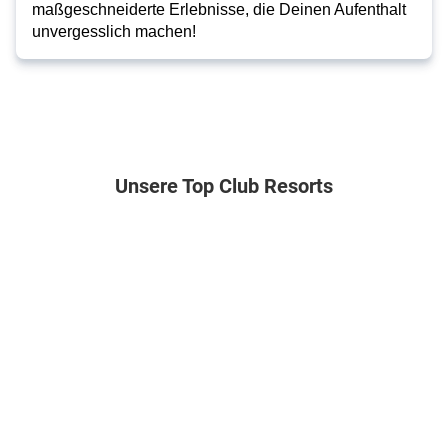
maßgeschneiderte Erlebnisse, die Deinen Aufenthalt
unvergesslich machen!
Unsere Top Club Resorts
Türkei . Türkische Riviera . Kestel
Ägypten . Rotes Meer . Makadi Bay
Griechenland . Korfu . Agios Ioa
Malediven . Ga
Club
Jaz
Aqualand
Robinson
Paradiso
Aquaviva
Resort
Noonu
Hotel
5
4
5
&
10
10
13
Resort
Nächte
Nächte
Nächte
.
.
.
All
All
All
5
10
Inclusive
Inclusive
Inclusive
Nächte
.
.
.
.
Doppelzimmer
Doppelzimmer
Doppelzimmer