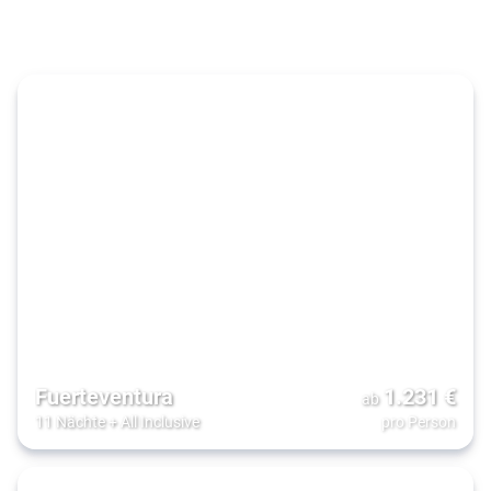
Fuerteventura
1.231
€
ab
11 Nächte
+
All Inclusive
pro Person