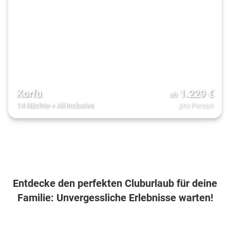
Korfu
1.229
€
ab
14 Nächte
+
All Inclusive
pro Person
Entdecke den perfekten Cluburlaub für deine
Familie: Unvergessliche Erlebnisse warten!