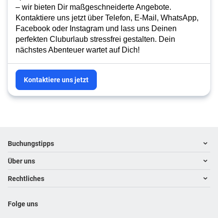
– wir bieten Dir maßgeschneiderte Angebote.
Kontaktiere uns jetzt über Telefon, E-Mail, WhatsApp,
Facebook oder Instagram und lass uns Deinen
perfekten Cluburlaub stressfrei gestalten. Dein
nächstes Abenteuer wartet auf Dich!
Kontaktiere uns jetzt
Footer
Footer navigation
Buchungstipps
Über uns
Warum im Reisebüro buchen
Hoteltipps
Rechtliches
Kontakt
Reisewelten
Über uns
Impressum
Folge uns
Karriere
Datenschutz