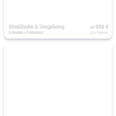
Stockholm & Umgebung
298
€
ab
3 Nächte
+
Frühstück
pro Person