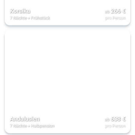
Korsika
266
€
ab
7 Nächte
+
Frühstück
pro Person
Andalusien
638
€
ab
7 Nächte
+
Halbpension
pro Person