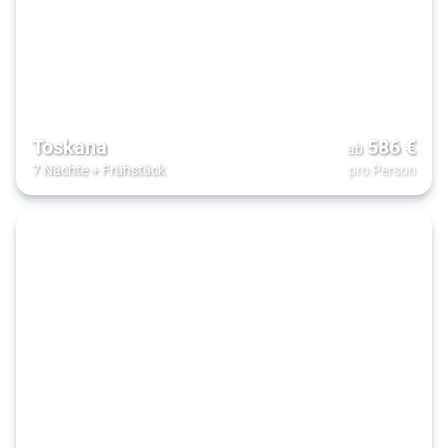
Toskana
586
€
ab
7 Nächte
+
Frühstück
pro Person