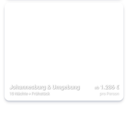
Johannesburg & Umgebung
1.286
€
ab
10 Nächte
+
Frühstück
pro Person