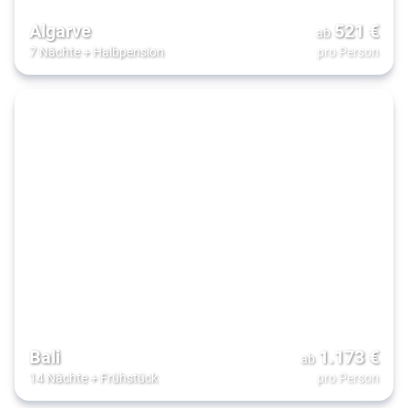
Algarve
521
€
ab
7 Nächte
+
Halbpension
pro Person
Bali
1.173
€
ab
14 Nächte
+
Frühstück
pro Person