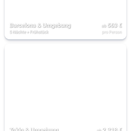
Barcelona & Umgebung
563
€
ab
5 Nächte
+
Frühstück
pro Person
Tokio & Umgebung
2.318
€
ab