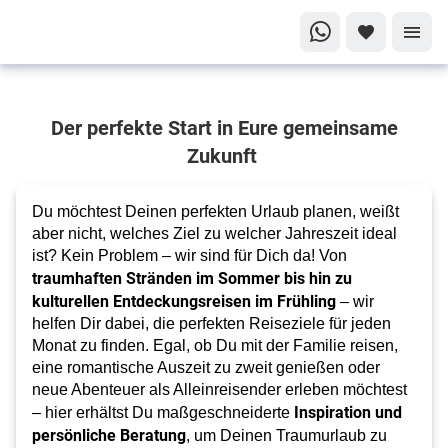
Finde
Der perfekte Start in Eure gemeinsame
Deinen
Zukunft
perfekten
Urlaub!
Du möchtest Deinen perfekten Urlaub planen, weißt
Die
aber nicht, welches Ziel zu welcher Jahreszeit ideal
besten
ist? Kein Problem – wir sind für Dich da! Von
Reiseziele
traumhaften Stränden im Sommer bis hin zu
für jeden
kulturellen Entdeckungsreisen im Frühling
– wir
Monat
helfen Dir dabei, die perfekten Reiseziele für jeden
Monat zu finden. Egal, ob Du mit der Familie reisen,
eine romantische Auszeit zu zweit genießen oder
neue Abenteuer als Alleinreisender erleben möchtest
Inspiration und
– hier erhältst Du maßgeschneiderte
persönliche Beratung
, um Deinen Traumurlaub zu