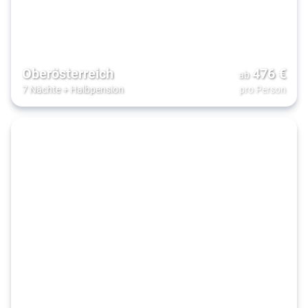
Oberösterreich
476
€
ab
7 Nächte
+
Halbpension
pro Person