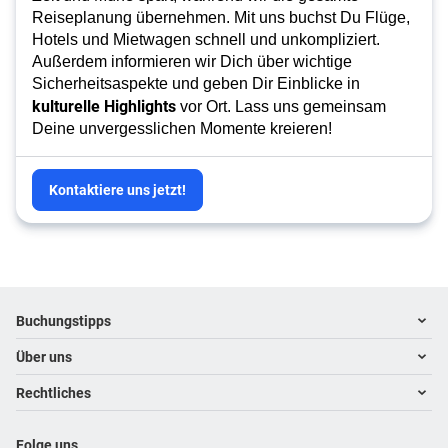
Reiseplanung übernehmen. Mit uns buchst Du Flüge,
Hotels und Mietwagen schnell und unkompliziert.
Außerdem informieren wir Dich über wichtige
Sicherheitsaspekte und geben Dir Einblicke in
kulturelle Highlights
vor Ort. Lass uns gemeinsam
Deine unvergesslichen Momente kreieren!
Kontaktiere uns jetzt!
Footer
Footer navigation
Buchungstipps
Über uns
Warum im Reisebüro buchen
Hoteltipps
Rechtliches
Kontakt
Reisewelten
Über uns
Impressum
Folge uns