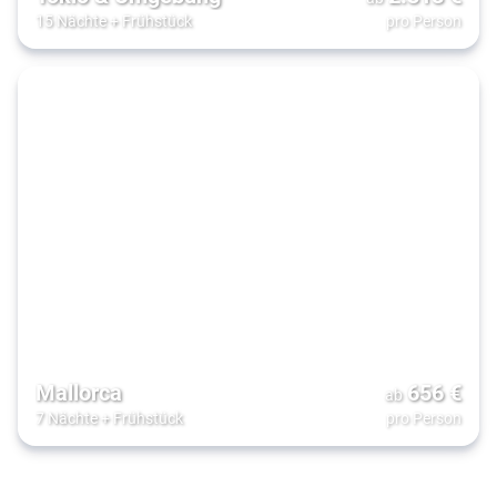
15 Nächte
+
Frühstück
pro Person
Mallorca
656
€
ab
7 Nächte
+
Frühstück
pro Person