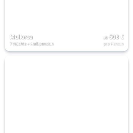
Mallorca
508
€
ab
7 Nächte
+
Halbpension
pro Person