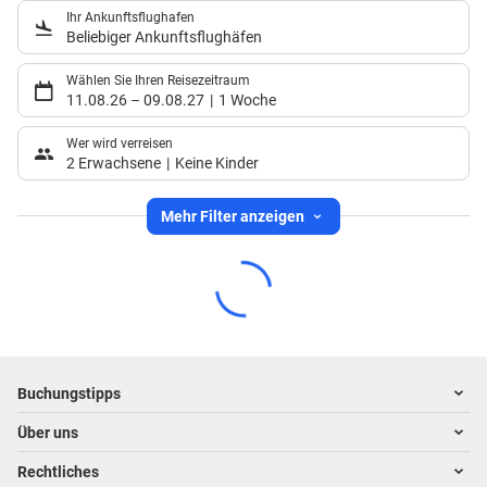
Ihr Ankunftsflughafen
Beliebiger Ankunftsflughäfen
Wählen Sie Ihren Reisezeitraum
11.08.26
–
09.08.27
1 Woche
Wer wird verreisen
2 Erwachsene
Keine Kinder
Mehr Filter anzeigen
Footer
Footer navigation
Buchungstipps
Über uns
Warum im Reisebüro buchen
Hoteltipps
Rechtliches
Kontakt