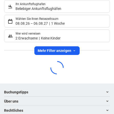
Ihr Ankunftsflughafen
Beliebiger Ankunftsflughäfen
Wählen Sie Ihren Reisezeitraum
08.08.26
–
06.08.27
1 Woche
Wer wird verreisen
2 Erwachsene
Keine Kinder
Mehr Filter anzeigen
Footer
Footer navigation
Buchungstipps
Über uns
Warum im Reisebüro buchen
Hoteltipps
Rechtliches
Kontakt